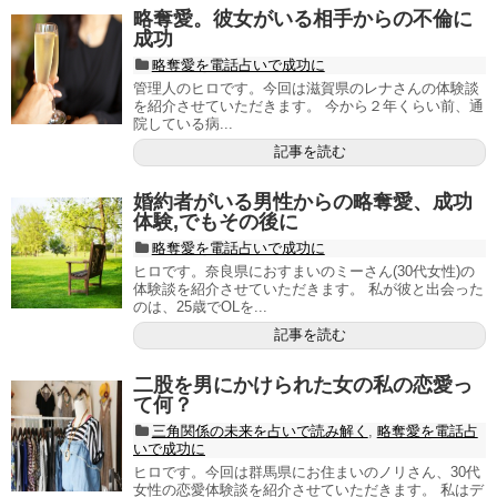
略奪愛。彼女がいる相手からの不倫に
成功
略奪愛を電話占いで成功に
管理人のヒロです。今回は滋賀県のレナさんの体験談
を紹介させていただきます。 今から２年くらい前、通
院している病...
記事を読む
婚約者がいる男性からの略奪愛、成功
体験,でもその後に
略奪愛を電話占いで成功に
ヒロです。奈良県におすまいのミーさん(30代女性)の
体験談を紹介させていただきます。 私が彼と出会った
のは、25歳でOLを...
記事を読む
二股を男にかけられた女の私の恋愛っ
て何？
三角関係の未来を占いで読み解く
,
略奪愛を電話占
いで成功に
ヒロです。今回は群馬県にお住まいのノリさん、30代
女性の恋愛体験談を紹介させていただきます。 私はデ