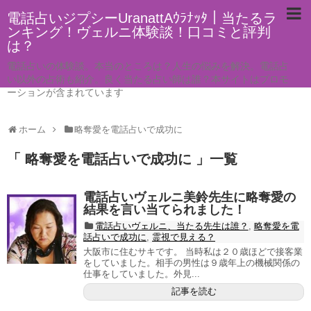
電話占いジプシーUranattAｳﾗﾅｯﾀ｜当たるラ
ンキング！ヴェルニ体験談！口コミと評判
は？
電話占いの体験談。本当のところは？人生の悩みを解決。電話占
い以外の占術も紹介。良く当たる占い師は誰？本サイトはプロモ
ーションが含まれています
ホーム
略奪愛を電話占いで成功に
「 略奪愛を電話占いで成功に 」一覧
電話占いヴェルニ美鈴先生に略奪愛の
結果を言い当てられました！
電話占いヴェルニ、当たる先生は誰？
,
略奪愛を電
話占いで成功に
,
霊視で見える？
大阪市に住むサキです。 当時私は２０歳ほどで接客業
をしていました。相手の男性は９歳年上の機械関係の
仕事をしていました。外見...
記事を読む