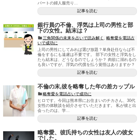
パートの婦人服売り...
記事を読む
銀行員の不倫、浮気は上司の男性と部
下の女性。結末は？
三角関係の未来を占いで読み解く
,
略奪愛を電話占
いで成功に
上司の男性にしてみれば選び放題？単身赴任ならば不
倫をするにも遠慮は不要です。 部下の女性と浮気をし
たら結末は、どうなるのでしょうか？ 肉欲に溺れるの
も良いですが、浮気の代償を払う覚悟はありますか？
記事を読む
不倫の末,彼を略奪した年の差カップル
略奪愛を電話占いで成功に
ヒロです。今回は熊本県にお住まいのチカさん、30代
女性の体験談を紹介させていただきます。 私が彼と出
会ったのは、学...
記事を読む
略奪愛、彼氏持ちの女性は友人の彼女
でした。