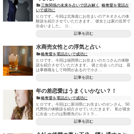
三角関係の未来を占いで読み解く
,
略奪愛を電話占
いで成功に
ヒロです。今回は北海道にお住まいのアキオさんの体
験談を紹介させていただきます。 彼女とは家の近所で
出会いました。 コ...
記事を読む
水商売女性との浮気と占い
略奪愛を電話占いで成功に
ヒロです。今回は福岡県にお住まいのカコさんの体験
談を紹介させていただきます。 彼と出会ったのは、昼
は事務職をして時間があるので小さ...
記事を読む
年の差恋愛はうまくいかない？！
略奪愛を電話占いで成功に
ヒロです。今回はに新潟県にお住まいのゼンさん、50
代男性の体験談を紹介させていただきます。 私が彼女
に出会ったのは勤務先のレストラ...
記事を読む