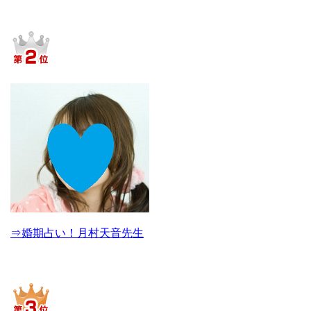
⇒婚期占い！月村天音先生