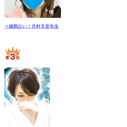
⇒婚期占い！月村天音先生