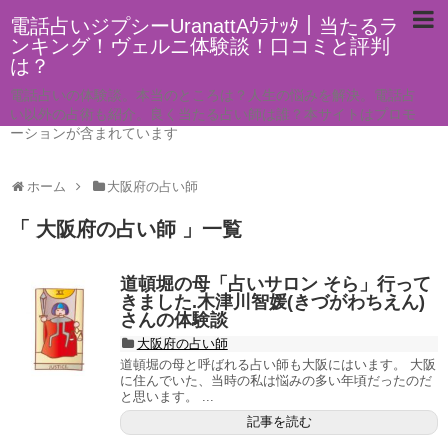
電話占いジプシーUranattAｳﾗﾅｯﾀ｜当たるラ
ンキング！ヴェルニ体験談！口コミと評判
は？
電話占いの体験談。本当のところは？人生の悩みを解決。電話占
い以外の占術も紹介。良く当たる占い師は誰？本サイトはプロモ
ーションが含まれています
ホーム
大阪府の占い師
「 大阪府の占い師 」一覧
道頓堀の母「占いサロン そら」行って
きました.木津川智媛(きづがわちえん)
さんの体験談
大阪府の占い師
道頓堀の母と呼ばれる占い師も大阪にはいます。 大阪
に住んでいた、当時の私は悩みの多い年頃だったのだ
と思います。 ...
記事を読む