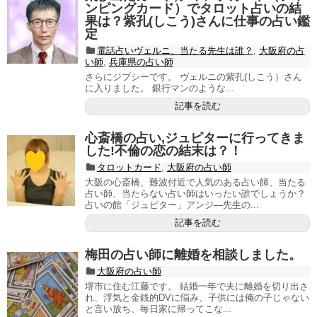
ンピングカード）でタロット占いの結
果は？紫孔(しこう)さんに仕事の占い鑑
定
電話占いヴェルニ、当たる先生は誰？
,
大阪府の占
い師
,
兵庫県の占い師
さらにジプシーです。 ヴェルニの紫孔(しこう）さん
に入りました。 銀行マンのような...
記事を読む
心斎橋の占い,ジュピターに行ってきま
した!不倫の恋の結末は？！
タロットカード
,
大阪府の占い師
大阪の心斎橋、難波付近で人気のある占い師、当たる
占い師、当たらない占い師はいったい誰でしょうか？
占いの館「ジュピター」アンジ―先生の...
記事を読む
梅田の占い師に離婚を相談しました。
大阪府の占い師
堺市に住む江藤です。 結婚一年で夫に離婚を切り出さ
れ、浮気と金銭的DVに悩み、子供には俺の子じゃない
と言い放ち、毎日家に帰ってこな...