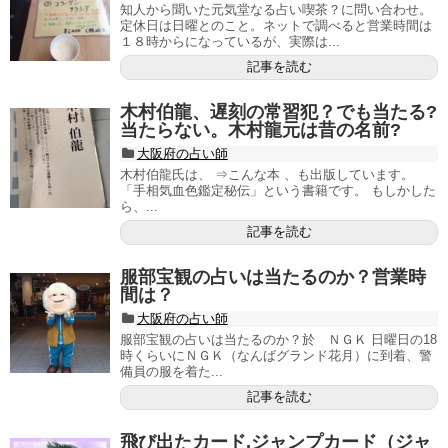
知人から聞いた元気堂なる占い喫茶？に問い合わせ。
定休日は日曜とのこと。ネットで調べると営業時間は
１８時からになっているが、実際は...
記事を読む
木村伯龍、遅刻の常習犯？でも当たる?
当たらない。木村龍元は昔の名前?
大阪府の占い師
木村伯龍氏は、 ⇒こんな本 、も出版しています。
「手相気血色鑑定秘伝」という書籍です。 もしかした
ら、...
記事を読む
服部宝観の占いは当たるのか？営業時
間は？
大阪府の占い師
服部宝観の占いは当たるのか？於 ＮＧＫ 日曜日の18
時くらいにＮＧＫ（なんばグランド花月）に到着、警
備員の服を着た...
記事を読む
飛び出たカード,ジャンプカード（ジャ