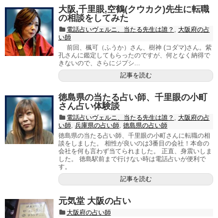
大阪,千里眼,空鶴(クウカク)先生に転職
の相談をしてみた
電話占いヴェルニ、当たる先生は誰？
,
大阪府の占
い師
前回、楓可（ふうか）さん、樹神 (コダマ)さん。紫
孔さんに鑑定してもらったのですが、何となく納得で
きないので、さらにジプシ...
記事を読む
徳島県の当たる占い師、千里眼の小町
さん占い体験談
電話占いヴェルニ、当たる先生は誰？
,
大阪府の占
い師
,
兵庫県の占い師
,
徳島県の占い師
徳島県の当たる占い師、千里眼の小町さんに転職の相
談をしました。 相性が良いのは3番目の会社！本命の
会社を何も言わず当てられました。 正直、身震いしま
した。 徳島駅前まで行けない時は電話占いが便利で
す。
記事を読む
元気堂 大阪の占い
大阪府の占い師