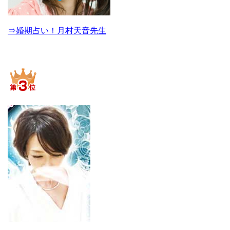
⇒婚期占い！月村天音先生