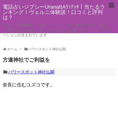
電話占いジプシーUranattAｳﾗﾅｯﾀ｜当たるラ
ンキング！ヴェルニ体験談！口コミと評判
は？
電話占いの体験談。本当のところは？人生の悩みを解決。電話占
い以外の占術も紹介。良く当たる占い師は誰？本サイトはプロモ
ーションが含まれています
ホーム
パワースポット神社仏閣
方違神社でご利益を
パワースポット神社仏閣
奈良に住むユズコです。