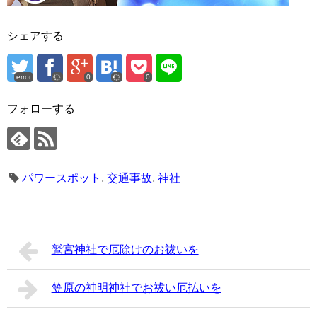
シェアする
error
0
0
フォローする
パワースポット
,
交通事故
,
神社
鷲宮神社で厄除けのお祓いを
笠原の神明神社でお祓い厄払いを