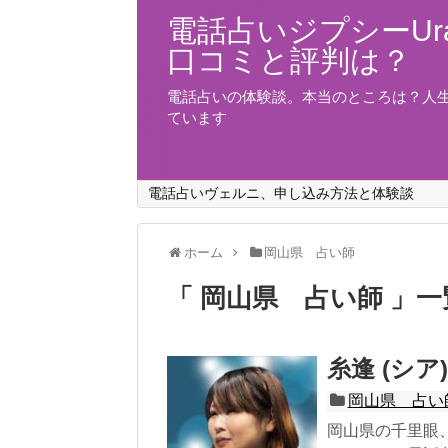
電話占いジプシーUra
口コミと評判は？
電話占いの体験談。本当のところは？人
ています
電話占いヴェルニ、申し込み方法と体験談
ホーム
岡山県 占い師
「 岡山県 占い師 」一
糸逢 (シ
岡山県 占い
岡山県の千里眼、