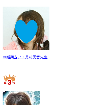
⇒婚期占い！月村天音先生