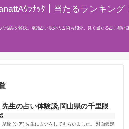
nattAｳﾗﾅｯﾀ｜当たるランキ
生の悩みを解決。電話占い以外の占術も紹介。良く当たる占い師は
覧
ア) 先生の占い体験談,岡山県の千里眼
師
糸逢 (シア) 先生に占いをしてもらいました。 対面鑑定