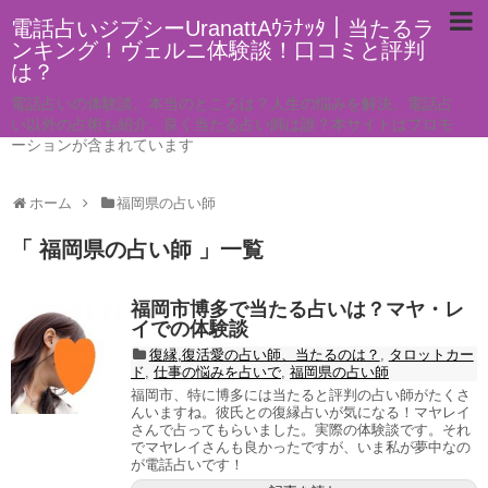
電話占いジプシーUranattAｳﾗﾅｯﾀ｜当たるラ
ンキング！ヴェルニ体験談！口コミと評判
は？
電話占いの体験談。本当のところは？人生の悩みを解決。電話占
い以外の占術も紹介。良く当たる占い師は誰？本サイトはプロモ
ーションが含まれています
ホーム
福岡県の占い師
「 福岡県の占い師 」一覧
福岡市博多で当たる占いは？マヤ・レ
イでの体験談
復縁,復活愛の占い師、当たるのは？
,
タロットカー
ド
,
仕事の悩みを占いで
,
福岡県の占い師
福岡市、特に博多には当たると評判の占い師がたくさ
んいますね。彼氏との復縁占いが気になる！マヤレイ
さんで占ってもらいました。実際の体験談です。それ
でマヤレイさんも良かったですが、いま私が夢中なの
が電話占いです！