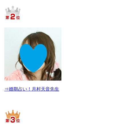
⇒婚期占い！月村天音先生