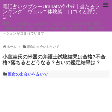
電話占いジプシーUranattAｳﾗﾅｯﾀ｜当たるラ
ンキング！ヴェルニ体験談！口コミと評判
は？
電話占いの体験談。本当のところは？人生の悩みを解決。電話占
い以外の占術も紹介。良く当たる占い師は誰？本サイトはプロモ
ーションが含まれています
ホーム
運命の出会いを占いで
小室圭氏の米国の弁護士試験結果は合格?不合
格?落ちるとどうなる？占いの鑑定結果は？
運命の出会いを占いで