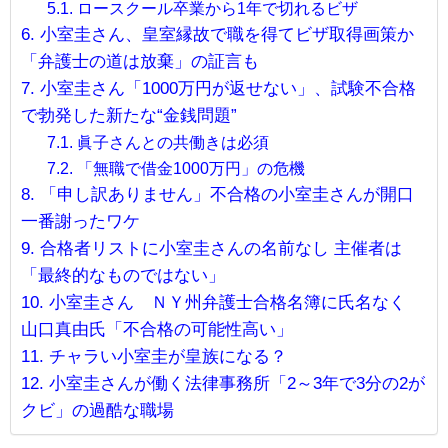
ロースクール卒業から1年で切れるビザ
小室圭さん、皇室縁故で職を得てビザ取得画策か
「弁護士の道は放棄」の証言も
小室圭さん「1000万円が返せない」、試験不合格
で勃発した新たな“金銭問題”
眞子さんとの共働きは必須
「無職で借金1000万円」の危機
「申し訳ありません」不合格の小室圭さんが開口
一番謝ったワケ
合格者リストに小室圭さんの名前なし 主催者は
「最終的なものではない」
小室圭さん ＮＹ州弁護士合格名簿に氏名なく
山口真由氏「不合格の可能性高い」
チャラい小室圭が皇族になる？
小室圭さんが働く法律事務所「2～3年で3分の2が
クビ」の過酷な職場