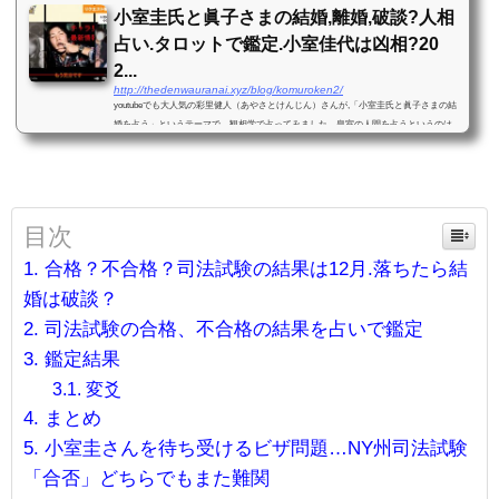
小室圭氏と眞子さまの結婚,離婚,破談?人相
占い.タロットで鑑定.小室佳代は凶相?20
2...
http://thedenwauranai.xyz/blog/komuroken2/
youtubeでも大人気の彩里健人（あやさとけんじん）さんが,「小室圭氏と眞子さまの結
婚を占う」というテーマで、観相学で占ってみました。皇室の人間を占うというのは、
戦前ならば不敬罪で逮捕されるかもしれません。令和の時代ならば、さすがにそれはな
いとは思いま...
目次
合格？不合格？司法試験の結果は12月.落ちたら結
婚は破談？
司法試験の合格、不合格の結果を占いで鑑定
鑑定結果
変爻
まとめ
小室圭さんを待ち受けるビザ問題…NY州司法試験
「合否」どちらでもまた難関