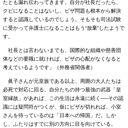
たとも漏れ伝わってきます。自分が社長だったら、
クビになることはないし、ビザ問題も根本から解決
すると認識しているのでしょう。そもそも司法試験
に受かって弁護士になることはもう“放棄”したようで
す。
社長とは言わないまでも、国際的な組織や慈善団
体などの要職に就ければ、ビザの心配がなくなると
考えているようです」（外務省関係者）
眞子さんが元皇族である以上、周囲の大人たちは
必死で対応に回る。自分たちの持つ最強の武器「皇
室縁故」があれば、この生活は永遠に続く──その認
識には疑問符がつくが、仮にビザが切れれば、小室
さんを待っているのは「日本への帰国」だ。しか
し、ふたりはすでに別の方向に目を向けている。