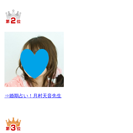
⇒婚期占い！月村天音先生