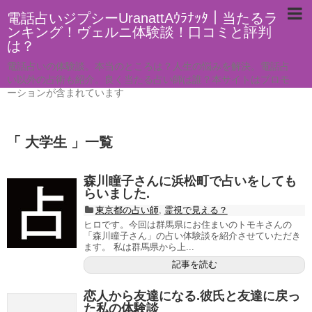
電話占いジプシーUranattAｳﾗﾅｯﾀ｜当たるラ
ンキング！ヴェルニ体験談！口コミと評判
は？
電話占いの体験談。本当のところは？人生の悩みを解決。電話占
い以外の占術も紹介。良く当たる占い師は誰？本サイトはプロモ
ーションが含まれています
「 大学生 」一覧
森川瞳子さんに浜松町で占いをしても
らいました.
東京都の占い師
,
霊視で見える？
ヒロです。今回は群馬県にお住まいのトモキさんの
「森川瞳子さん」の占い体験談を紹介させていただき
ます。 私は群馬県から上...
記事を読む
恋人から友達になる.彼氏と友達に戻っ
た私の体験談