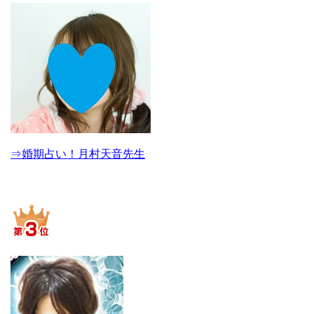
⇒婚期占い！月村天音先生