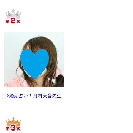
⇒婚期占い！月村天音先生