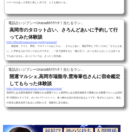
ーナーだけあって非常に美しい方です。とても孫がいる...
電話占いジプシーUranattAｳﾗﾅｯﾀ｜当たるラン...
高岡市のタロット占い、さろんどあいに予約して行
ってみた体験談
http://thedenwauranai.xyz/toyama/ai/
相談者、マコト、男性。プロフィールはこちら。 さろんどあい、電話予約して行ってみた「さろんどあ
い」に予約を入れて行ってみたのですが、、一言で説明すると「腹が立つ」 占いも当たらないことは言うま
でもありません。占いについては、まったく見当違...
電話占いジプシーUranattAｳﾗﾅｯﾀ｜当たるラン...
開運マルシェ,高岡市瑞龍寺,雲海筆也さんに宿命鑑定
してもらった体験談
http://thedenwauranai.xyz/toyama/unkai/
高岡市にある国宝瑞龍寺で開催される開運マルシェ高岡市にある国宝瑞龍寺で開催される開運マルシェは2020
年で5回目だそうです。占いやパワーストーン、食べ物のお店の出店があるようです。恥ずかしながら、地元
の有名な観光名所であるにも関わらず、瑞龍寺に足を踏み...