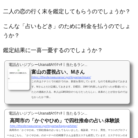
二人の恋の行く末を鑑定してもらうのでしょうか？
こんな「占いもどき」のために料金を払うのでしょ
うか？
鑑定結果に一喜一憂するのでしょうか？
電話占いジプシーUranattAｳﾗﾅｯﾀ｜当たるラン...
富山の霊視占い、Mさん
https://thedenwauranai.xyz/toyama/msan/
この方はクチコミでの紹介でのみ、新規を受付しています。なので名前は伏せておきま
す。Mさんとだけ記載しておきます。日曜日、15時で約束したはずだったが勘違いだっ
たとの連絡が入る。本人は13時30分のつもりだったらしい。未来のことが分かるのでは
なかったか？帰...
電話占いジプシーUranattAｳﾗﾅｯﾀ｜当たるラン...
高岡市の「かぐやひめ」で四柱推命の占い.体験談
http://thedenwauranai.xyz/toyama/kaguyahime/
高岡市の「かぐやひめ」で四柱推命の占いをしてもらいました。相談者、マコト、男性。マコトのプロフィ
ールはこちら。「かぐやひめ」のオーナーの石崎雅子さんは金箔エステも経営しています。エステサロンのオ