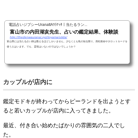
電話占いジプシーUranattAｳﾗﾅｯﾀ｜当たるラン...
富山市の内田湖亥先生、占いの鑑定結果、体験談
http://thedenwauranai.xyz/toyama/utida/
富山県には当たる占い師は数えるほどしかいません。少なくとも私の知る限り。四柱推命やタロットカードを
使う人はいます。でも、霊視はいないのではないでしょうか？
カップルが店内に
鑑定モドキが終わってからピーランドを出ようとす
ると若いカップルが店内に入ってきました。
最近、付き合い始めたばかりの雰囲気の二人でし
た。