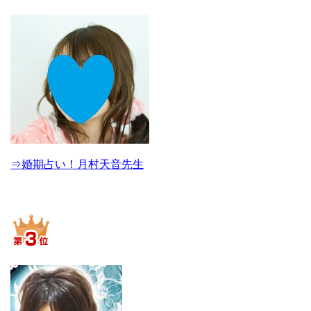
⇒婚期占い！月村天音先生