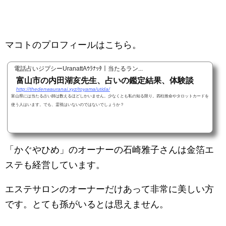
マコトのプロフィールはこちら。
電話占いジプシーUranattAｳﾗﾅｯﾀ｜当たるラン...
富山市の内田湖亥先生、占いの鑑定結果、体験談
http://thedenwauranai.xyz/toyama/utida/
富山県には当たる占い師は数えるほどしかいません。少なくとも私の知る限り。四柱推命やタロットカードを
使う人はいます。でも、霊視はいないのではないでしょうか？
「かぐやひめ」のオーナーの石崎雅子さんは金箔エ
ステも経営しています。
エステサロンのオーナーだけあって非常に美しい方
です。とても孫がいるとは思えません。