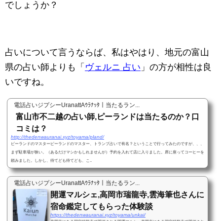
でしょうか？
占いについて言うならば、私はやはり、地元の富山
県の占い師よりも「
ヴェルニ 占い
」の方が相性は良
いですね。
電話占いジプシーUranattAｳﾗﾅｯﾀ｜当たるラン...
富山市不二越の占い師,ピーランドは当たるのか？口
コミは？
http://thedenwauranai.xyz/toyama/pland/
ピーランドのマスターピーランドのマスター、トランプ占いで有名？ということで行ってみたのですが、、、
まず駐車場が狭い。（あるだけマシかもしれませんが）予約を入れて店に入りました。席に座ってコーヒーを
頼みました。しかし、待てども待てども、こ..
電話占いジプシーUranattAｳﾗﾅｯﾀ｜当たるラン...
開運マルシェ,高岡市瑞龍寺,雲海筆也さんに
宿命鑑定してもらった体験談
https://thedenwauranai.xyz/toyama/unkai/