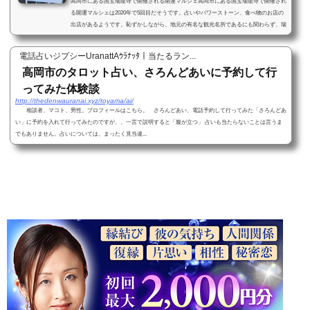
高岡市にある国宝瑞龍寺で開催される開運マルシェ高岡市にある国宝瑞龍寺で開催され
る開運マルシェは2020年で5回目だそうです。占いやパワーストーン、食べ物のお店の
出店があるようです。恥ずかしながら、地元の有名な観光名所であるにも関わらず、瑞
龍寺に足を踏み...
電話占いジプシーUranattAｳﾗﾅｯﾀ｜当たるラン...
高岡市のタロット占い、さろんどあいに予約して行
ってみた体験談
http://thedenwauranai.xyz/toyama/ai/
相談者、マコト、男性。プロフィールはこちら。 さろんどあい、電話予約して行ってみた「さろんどあ
い」に予約を入れて行ってみたのですが、、一言で説明すると「腹が立つ」 占いも当たらないことは言うま
でもありません。占いについては、まったく見当違...