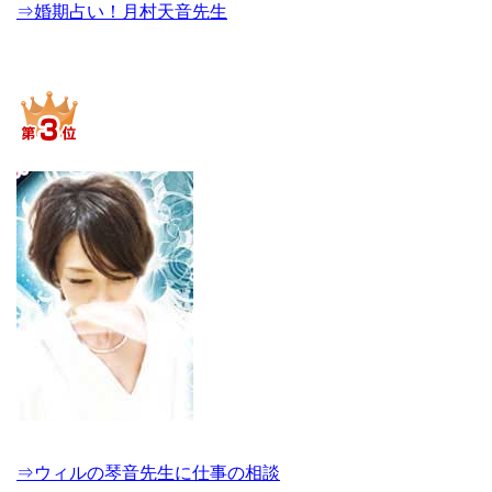
⇒婚期占い！月村天音先生
⇒ウィルの琴音先生に仕事の相談