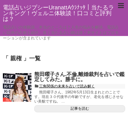
電話占いジプシーUranattAｳﾗﾅｯﾀ｜当たるラ
ンキング！ヴェルニ体験談！口コミと評判
は？
電話占いの体験談。本当のところは？人生の悩みを解決。電話占
い以外の占術も紹介。良く当たる占い師は誰？本サイトはプロモ
ーションが含まれています
「 親権 」一覧
熊田曜子さん.不倫,離婚裁判を占いで鑑
定してみた。勝手に。
三角関係の未来を占いで読み解く
熊田曜子さん、1982年5月13日生まれとのことで
す。現在３０代後半の年齢ですが、老化を感じさせな
い美貌ですね。 ...
記事を読む