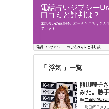
電話占いジプシーUra
口コミと評判は？
電話占いの体験談。本当のところは？人
ています
電話占いヴェルニ、申し込み方法と体験談
「 浮気 」一覧
熊田曜子さ
みた。勝
三角関係の未
熊田曜子さん、