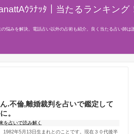
nattAｳﾗﾅｯﾀ｜当たるランキ
生の悩みを解決。電話占い以外の占術も紹介。良く当たる占い師は
ん.不倫,離婚裁判を占いで鑑定して
手に。
来を占いで読み解く
1982年5月13日生まれとのことです。現在３０代後半