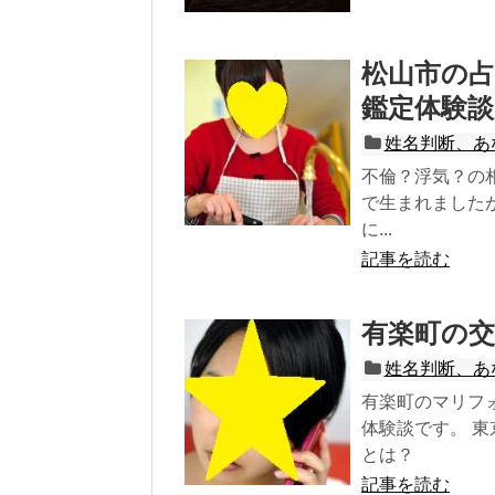
松山市の
鑑定体験談
姓名判断、あ
不倫？浮気？の
で生まれました
に...
記事を読む
有楽町の交
姓名判断、あ
有楽町のマリフ
体験談です。 
とは？
記事を読む