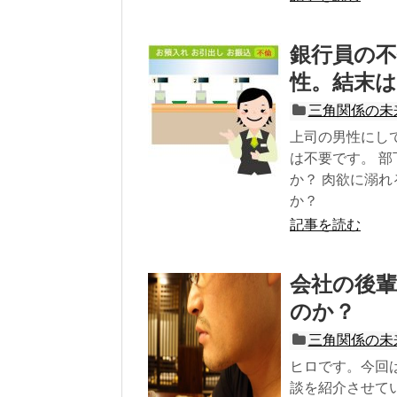
銀行員の
性。結末は
三角関係の未
上司の男性にし
は不要です。 
か？ 肉欲に溺
か？
記事を読む
会社の後
のか？
三角関係の未
ヒロです。今回
談を紹介させてい