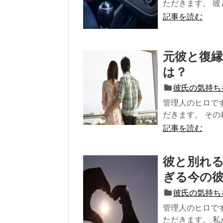
ただきます。 彼と
記事を読む
元彼と復
は？
彼氏の気持ち
管理人のヒロで
だきます。 その
記事を読む
彼と別れ
ぎる今の
彼氏の気持ち
管理人のヒロで
ただきます。 私