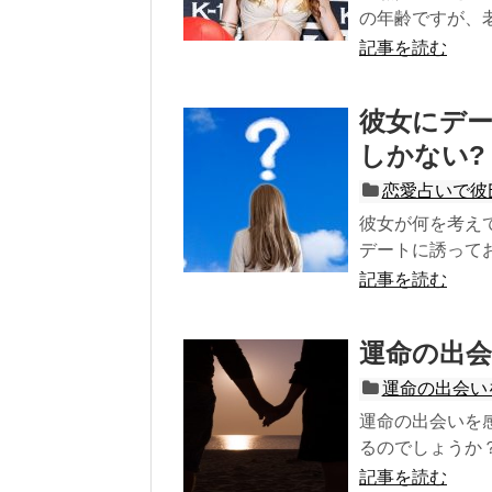
の年齢ですが、老
記事を読む
彼女にデ
しかない?
恋愛占いで彼
彼女が何を考え
デートに誘ってお
記事を読む
運命の出
運命の出会い
運命の出会いを
るのでしょうか
記事を読む