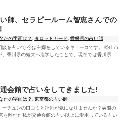
占い師、セラピールーム智恵さんでの
!
なたの字画は？
,
タロットカード
,
愛媛県の占い師
相談を占いで 今は主婦をしているキョーコです。 松山市
が、香川県の短大へ進学したことで、現在では香川県
通会館で占いをしてきました!
なたの字画は？
,
東京都の占い師
ォーチュンの口コミと評判が気になりませんか？実際の
東京を離れた私が交通会館の占い以上に愛用している占い