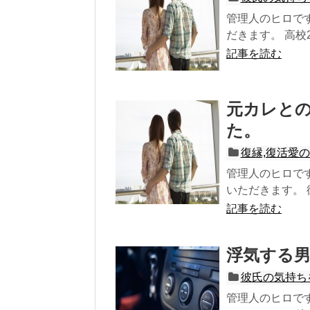
管理人のヒロで
だきます。 高校
記事を読む
元カレと
た。
復縁,復活愛
管理人のヒロで
いただきます。 
記事を読む
浮気する
彼氏の気持ち
管理人のヒロで