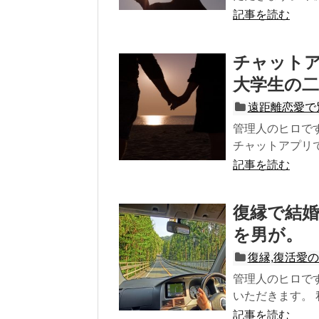
記事を読む
チャット
大学生の二
遠距離恋愛で
管理人のヒロで
チャットアプリで
記事を読む
復縁で結
を男が。
復縁,復活愛
管理人のヒロで
いただきます。 
記事を読む