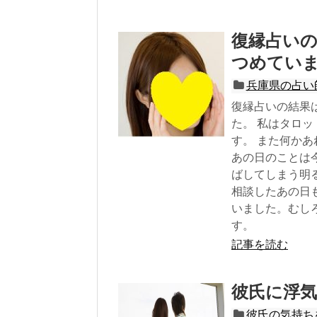
復縁占い
つめてい
兵庫県の占い
復縁占いの結果
た。 私はタロ
す。 また何か
あの日のことは
ばしてしまう明
相談したあの日
いました。むし
す。
記事を読む
彼氏に浮
彼氏の気持ち