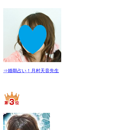
⇒婚期占い！月村天音先生