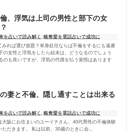
不倫、浮気は上司の男性と部下の女
？
来を占いで読み解く
,
略奪愛を電話占いで成功に
てみれば選び放題？単身赴任ならば不倫をするにも遠慮
部下の女性と浮気をしたら結末は、どうなるのでしょう
れるのも良いですが、浮気の代償を払う覚悟はあります
輩の妻と不倫、隠し通すことは出来る
来を占いで読み解く
,
略奪愛を電話占いで成功に
は大阪にお住まいのユーイチさん、40代男性の不倫体験
ただきます。 私は以前、30歳のときに会...