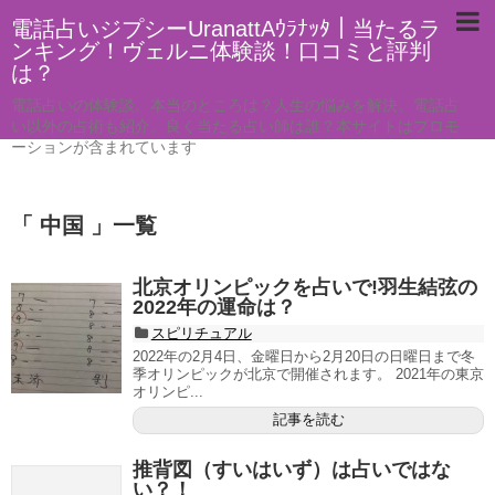
電話占いジプシーUranattAｳﾗﾅｯﾀ｜当たるラ
ンキング！ヴェルニ体験談！口コミと評判
は？
電話占いの体験談。本当のところは？人生の悩みを解決。電話占
い以外の占術も紹介。良く当たる占い師は誰？本サイトはプロモ
ーションが含まれています
「 中国 」一覧
北京オリンピックを占いで!羽生結弦の
2022年の運命は？
スピリチュアル
2022年の2月4日、金曜日から2月20日の日曜日まで冬
季オリンピックが北京で開催されます。 2021年の東京
オリンピ...
記事を読む
推背図（すいはいず）は占いではな
い？！