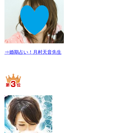
⇒婚期占い！月村天音先生