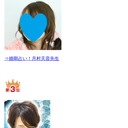
⇒婚期占い！月村天音先生