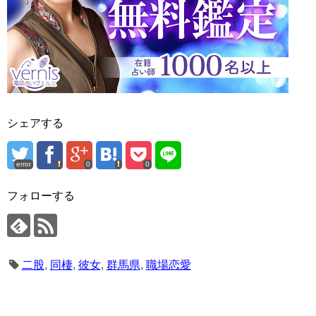
シェアする
error
0
0
フォローする
二股
,
同棲
,
彼女
,
群馬県
,
職場恋愛