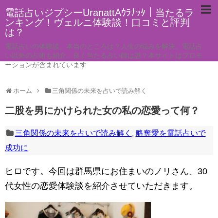
電話占いジプシーUranattAｳﾗﾅｯﾀ｜当たるラ
ンキング！ヴェルニ体験談！口コミと評判
は？
電話占いの体験談。本当のところは？人生の悩みを解決。電話占
い以外の占術も紹介。良く当たる占い師は誰？本サイトはプロモ
ーションが含まれています
ホーム
三角関係の未来を占いで読み解く
二股を男にかけられた女の私の恋愛って何？
三角関係の未来を占いで読み解く
,
略奪愛を電話占いで
成功に
ヒロです。今回は群馬県にお住まいのノリさん、30
代女性の恋愛体験談を紹介させていただきます。