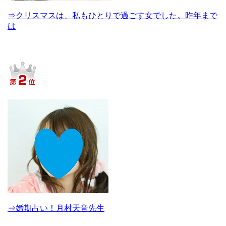
⇒クリスマスは、私もひとりで過ごす女でした。昨年まで
は
⇒婚期占い！月村天音先生