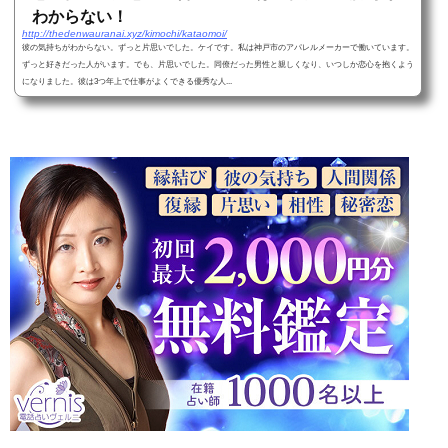
わからない！
http://thedenwauranai.xyz/kimochi/kataomoi/
彼の気持ちがわからない。ずっと片思いでした。ケイです。私は神戸市のアパレルメーカーで働いています。
ずっと好きだった人がいます。でも、片思いでした。同僚だった男性と親しくなり、いつしか恋心を抱くよう
になりました。彼は3つ年上で仕事がよくできる優秀な人...