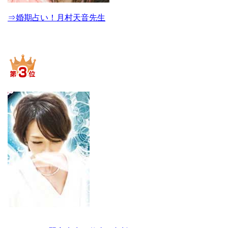
⇒婚期占い！月村天音先生