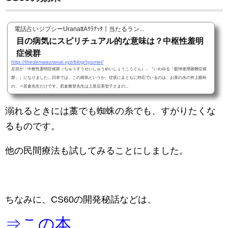
電話占いジプシーUranattAｳﾗﾅｯﾀ｜当たるラン...
目の病気にスピリチュアル的な意味は？中枢性羞明
症候群
http://thedenwauranai.xyz/blog/syumei/
左目が「中枢性羞明症候群（ちゅうすうせいしゅうめいしょうこうぐん）」『いわゆる「眼球使用困難症候
群」』になりました。日本では、この病気というか、症状にまともに対応でいるのは、お茶の水の井上眼科
の、⇒若倉先生だけです。若倉雅登先生は上皇后美智子さまの...
溺れるときには藁でも蜘蛛の糸でも、すがりたくな
るものです。
他の民間療法も試してみることにしました。
ちなみに、CS60の開発秘話などは、
⇒この本