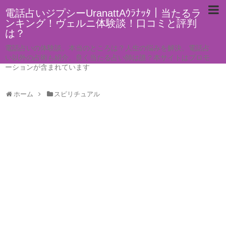
電話占いジプシーUranattAｳﾗﾅｯﾀ｜当たるラ
ンキング！ヴェルニ体験談！口コミと評判
は？
電話占いの体験談。本当のところは？人生の悩みを解決。電話占
い以外の占術も紹介。良く当たる占い師は誰？本サイトはプロモ
ーションが含まれています
ホーム
スピリチュアル