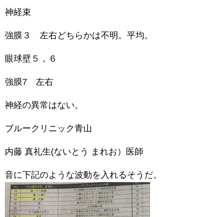
神経束
強膜３ 左右どちらかは不明。平均。
眼球壁５，６
強膜7 左右
神経の異常はない。
ブルークリニック青山
内藤 真礼生(ないとう まれお）医師
音に下記のような波動を入れるそうだ。