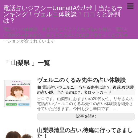
電話占いジプシーUranattAｳﾗﾅｯﾀ｜当たるラ
ンキング！ヴェルニ体験談！口コミと評判
は？
電話占いの体験談。本当のところは？人生の悩みを解決。電話占
い以外の占術も紹介。良く当たる占い師は誰？本サイトはプロモ
ーションが含まれています
「 山梨県 」一覧
ヴェルニのくるみ先生の占い体験談
電話占いヴェルニ、当たる先生は誰？
,
復縁,復活愛
の占い師、当たるのは？
,
タロットカード
ヒロです。山梨県におすまいの20代女性、リサさんの
電話占いヴェルニのくるみ先生の占い体験談を紹介さ
せていただきます。今回も少し辛口です。 ...
記事を読む
山梨県清里の占い,待庵に行ってきまし
た！