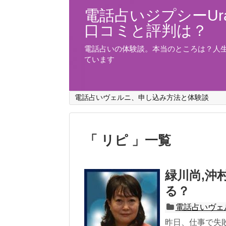
電話占いジプシーUra
口コミと評判は？
電話占いの体験談。本当のところは？人
ています
電話占いヴェルニ、申し込み方法と体験談
「 リピ 」一覧
緑川尚,沖
る？
電話占いヴェ
昨日、仕事で失