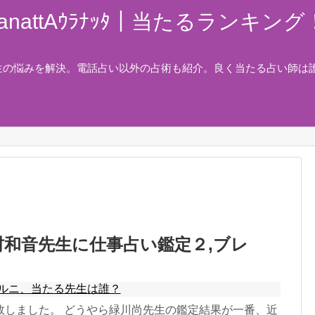
nattAｳﾗﾅｯﾀ｜当たるランキ
生の悩みを解決。電話占い以外の占術も紹介。良く当たる占い師は
村和音先生に仕事占い鑑定２,ブレ
ルニ、当たる先生は誰？
敗しました。 どうやら緑川尚先生の鑑定結果が一番、近