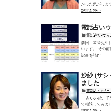
かった気がします。
記事を読む
電話占い
電話占いウィ
前回、琴音先生
います。 その前
記事を読む
沙紗 (サ
ました
電話占いヴェ
占いの館、千里
て相談してみました
記事を読む