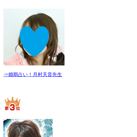
⇒婚期占い！月村天音先生