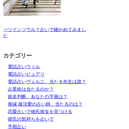
⇒ツインソウル？占いで確かめてみまし
た
カテゴリー
電話占いウィル
電話占いピュアリ
電話占いヴェルニ、当たる先生は誰？
占星術は当たるのか？
姓名判断、あなたの字画は？
復縁,復活愛の占い師、当たるのは？
恋愛占いで彼氏彼女を見つける
彼氏の気持ちを占いで
手相占い