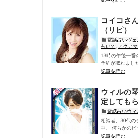
コイコさ
（リピ）
電話占いヴェ
占いで
,
アクアマ
13時の午後一
予約が取れました
記事を読む
ウィルの
定しても
電話占いウィ
相談者、30代
中。 何らかのビ
記事を読む