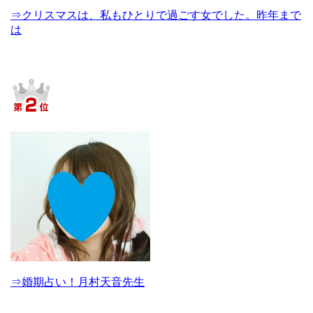
⇒クリスマスは、私もひとりで過ごす女でした。昨年まで
は
⇒婚期占い！月村天音先生