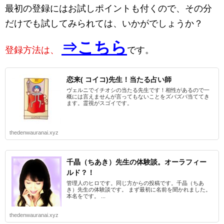
最初の登録にはお試しポイントも付くので、その分
だけでも試してみられては、いかがでしょうか？
⇒こちら
登録方法は、
です。
恋来( コイコ)先生！当たる占い師
ヴェルニでイチオシの当たる先生です！相性があるので一
概には言えませんが言ってもないことをズバズバ当ててき
ます。霊視がスゴイです。
thedenwauranai.xyz
千晶（ちあき）先生の体験談。オーラフィー
ルド？！
管理人のヒロです。同じ方からの投稿です。千晶（ちあ
き）先生の体験談です。 まず最初に名前を聞かれました。
本名をです。 ...
thedenwauranai.xyz