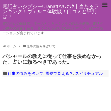
電話占いジプシーUranattAｳﾗﾅｯﾀ｜当たるラ
ンキング！ヴェルニ体験談！口コミと評判
は？
電話占いの体験談。本当のところは？人生の悩みを解決。電話占
い以外の占術も紹介。良く当たる占い師は誰？本サイトはプロモ
ーションが含まれています
ホーム
仕事の悩みを占いで
バシャールの教えに従って仕事を決めなかっ
た。占いに頼るべきであった。
仕事の悩みを占いで
,
霊視で見える？
,
スピリチュアル