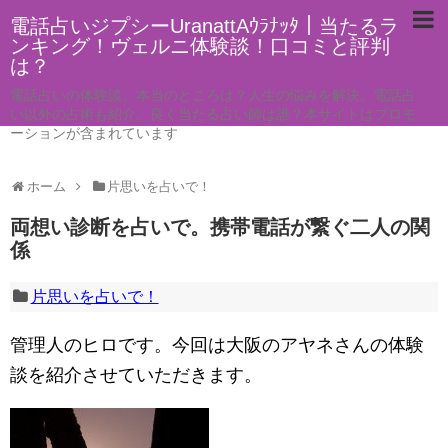
電話占いジプシーUranattAｳﾗﾅｯﾀ｜当たるラ
ンキング！ヴェルニ体験談！口コミと評判
は？
電話占いの体験談。本当のところは？人生の悩みを解決。電話占
い以外の占術も紹介。良く当たる占い師は誰？本サイトはプロモ
ーションが含まれています
ホーム
片思いを占いで！
両想い診断を占いで。携帯電話が繋ぐ二人の関
係
片思いを占いで！
管理人のヒロです。今回は大阪のアヤネさんの体験
談を紹介させていただきます。