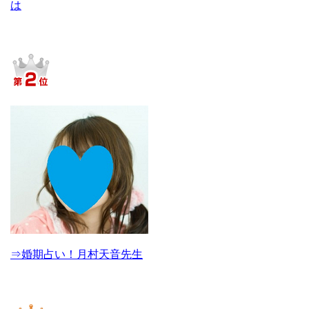
は
⇒婚期占い！月村天音先生