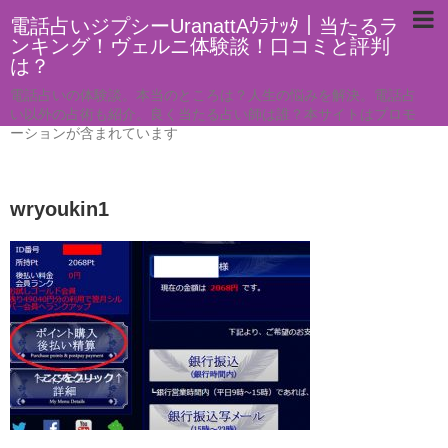
電話占いジプシーUranattAｳﾗﾅｯﾀ｜当たるラ
ンキング！ヴェルニ体験談！口コミと評判
は？
電話占いの体験談。本当のところは？人生の悩みを解決。電話占
い以外の占術も紹介。良く当たる占い師は誰？本サイトはプロモ
ーションが含まれています
wryoukin1