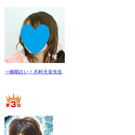
⇒婚期占い！月村天音先生