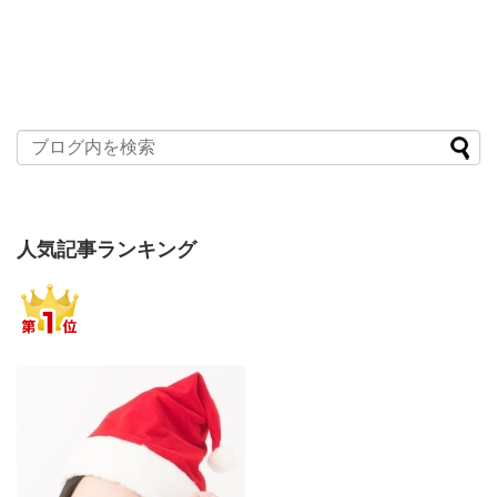
人気記事ランキング