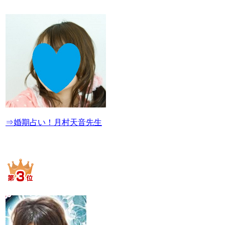
⇒婚期占い！月村天音先生