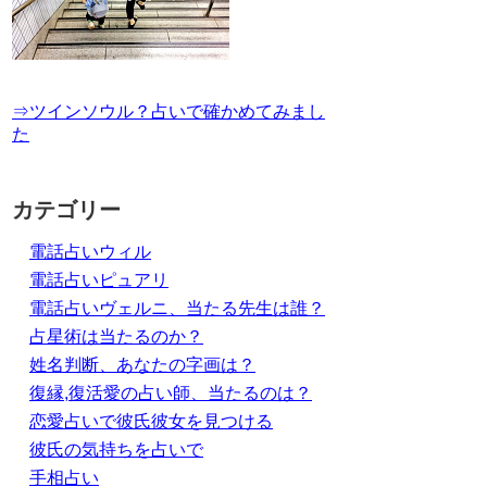
⇒ツインソウル？占いで確かめてみまし
た
カテゴリー
電話占いウィル
電話占いピュアリ
電話占いヴェルニ、当たる先生は誰？
占星術は当たるのか？
姓名判断、あなたの字画は？
復縁,復活愛の占い師、当たるのは？
恋愛占いで彼氏彼女を見つける
彼氏の気持ちを占いで
手相占い