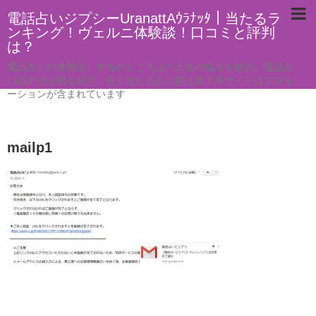
電話占いジプシーUranattAｳﾗﾅｯﾀ｜当たるラ
ンキング！ヴェルニ体験談！口コミと評判
は？
電話占いの体験談。本当のところは？人生の悩みを解決。電話占
い以外の占術も紹介。良く当たる占い師は誰？本サイトはプロモ
ーションが含まれています
mailp1