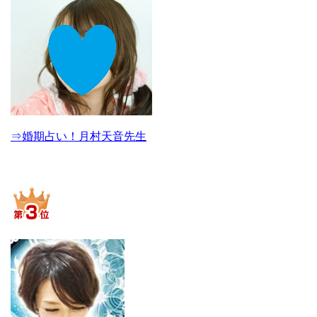
⇒婚期占い！月村天音先生