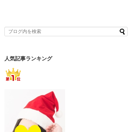
人気記事ランキング