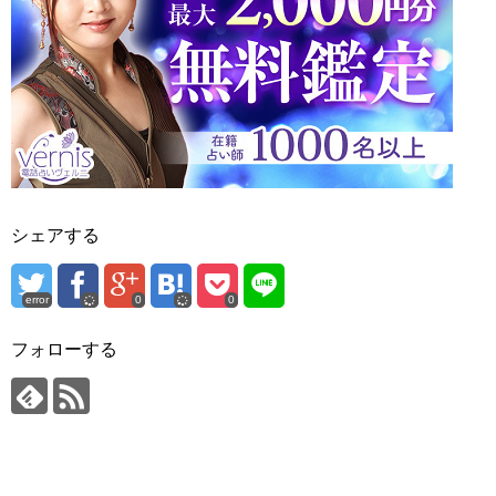
シェアする
error
0
0
フォローする