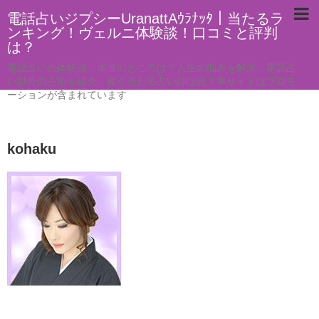
電話占いジプシーUranattAｳﾗﾅｯﾀ｜当たるラ
ンキング！ヴェルニ体験談！口コミと評判
は？
電話占いの体験談。本当のところは？人生の悩みを解決。電話占
い以外の占術も紹介。良く当たる占い師は誰？本サイトはプロモ
ーションが含まれています
kohaku