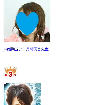
⇒婚期占い！月村天音先生