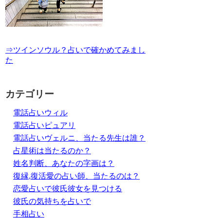
⇒ツインソウル？占いで確かめてみまし
た
カテゴリー
電話占いウィル
電話占いピュアリ
電話占いヴェルニ、当たる先生は誰？
占星術は当たるのか？
姓名判断、あなたの字画は？
復縁,復活愛の占い師、当たるのは？
恋愛占いで彼氏彼女を見つける
彼氏の気持ちを占いで
手相占い