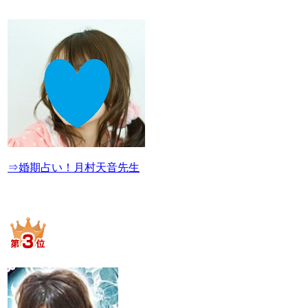
⇒婚期占い！月村天音先生