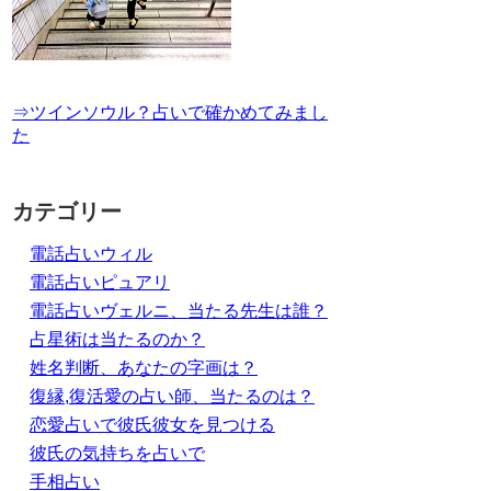
⇒ツインソウル？占いで確かめてみまし
た
カテゴリー
電話占いウィル
電話占いピュアリ
電話占いヴェルニ、当たる先生は誰？
占星術は当たるのか？
姓名判断、あなたの字画は？
復縁,復活愛の占い師、当たるのは？
恋愛占いで彼氏彼女を見つける
彼氏の気持ちを占いで
手相占い