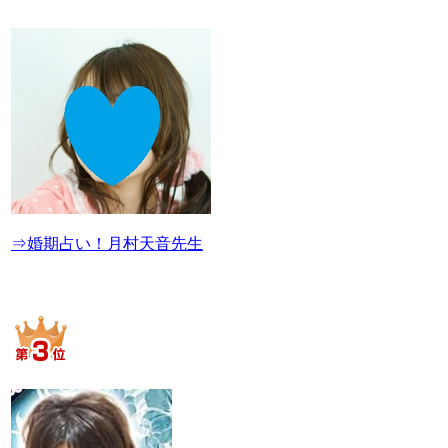
⇒婚期占い！月村天音先生