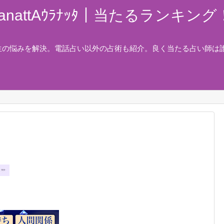
nattAｳﾗﾅｯﾀ｜当たるランキ
生の悩みを解決。電話占い以外の占術も紹介。良く当たる占い師は