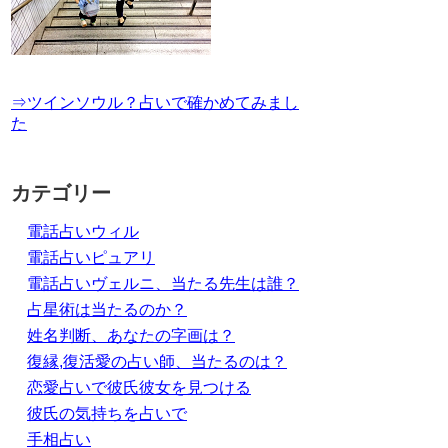
⇒ツインソウル？占いで確かめてみまし
た
カテゴリー
電話占いウィル
電話占いピュアリ
電話占いヴェルニ、当たる先生は誰？
占星術は当たるのか？
姓名判断、あなたの字画は？
復縁,復活愛の占い師、当たるのは？
恋愛占いで彼氏彼女を見つける
彼氏の気持ちを占いで
手相占い