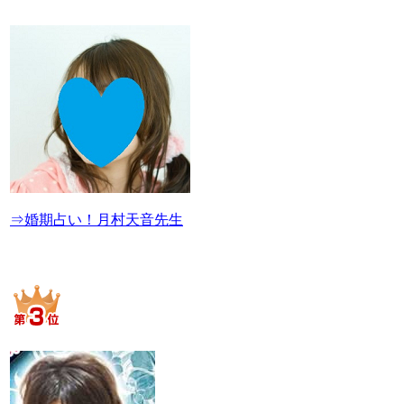
⇒婚期占い！月村天音先生