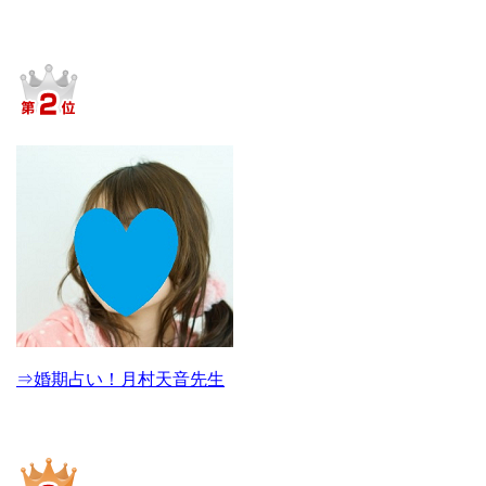
⇒婚期占い！月村天音先生