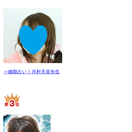
⇒婚期占い！月村天音先生