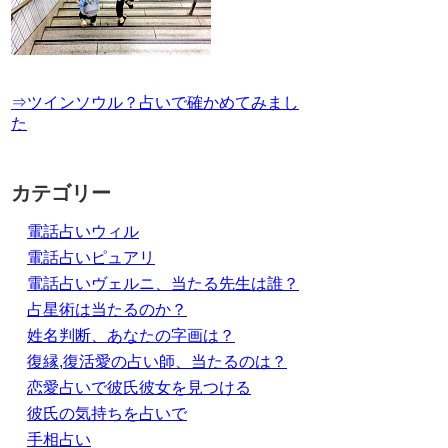
⇒ツインソウル？占いで確かめてみまし
た
カテゴリー
電話占いウィル
電話占いピュアリ
電話占いヴェルニ、当たる先生は誰？
占星術は当たるのか？
姓名判断、あなたの字画は？
復縁,復活愛の占い師、当たるのは？
恋愛占いで彼氏彼女を見つける
彼氏の気持ちを占いで
手相占い