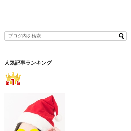
人気記事ランキング