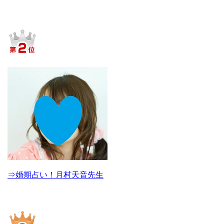
⇒婚期占い！月村天音先生