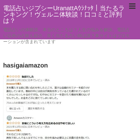
電話占いジプシーUranattAｳﾗﾅｯﾀ｜当たるラ
ンキング！ヴェルニ体験談！口コミと評判
は？
電話占いの体験談。本当のところは？人生の悩みを解決。電話占
い以外の占術も紹介。良く当たる占い師は誰？本サイトはプロモ
ーションが含まれています
hasigaiamazon