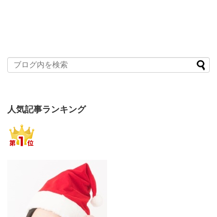
人気記事ランキング