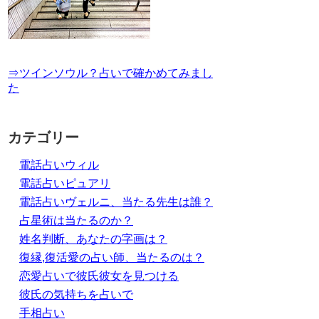
⇒ツインソウル？占いで確かめてみまし
た
カテゴリー
電話占いウィル
電話占いピュアリ
電話占いヴェルニ、当たる先生は誰？
占星術は当たるのか？
姓名判断、あなたの字画は？
復縁,復活愛の占い師、当たるのは？
恋愛占いで彼氏彼女を見つける
彼氏の気持ちを占いで
手相占い