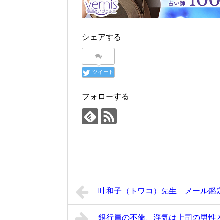
シェアする
ツイート
フォローする
叶和子（トワコ）先生 メール鑑
銀行員の不倫、浮気は上司の男性