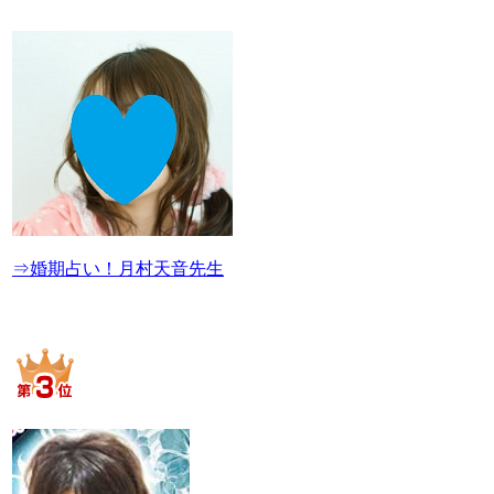
⇒婚期占い！月村天音先生