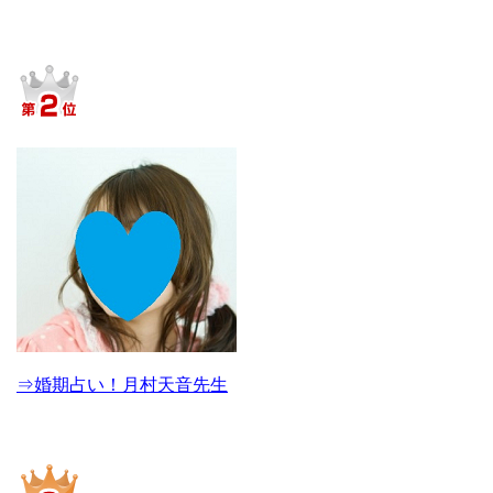
⇒婚期占い！月村天音先生