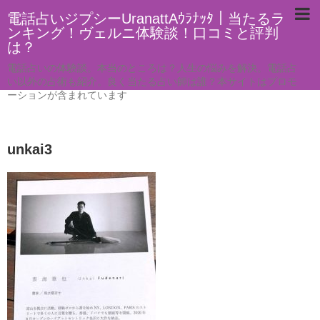
電話占いジプシーUranattAｳﾗﾅｯﾀ｜当たるラ
ンキング！ヴェルニ体験談！口コミと評判
は？
電話占いの体験談。本当のところは？人生の悩みを解決。電話占
い以外の占術も紹介。良く当たる占い師は誰？本サイトはプロモ
ーションが含まれています
unkai3