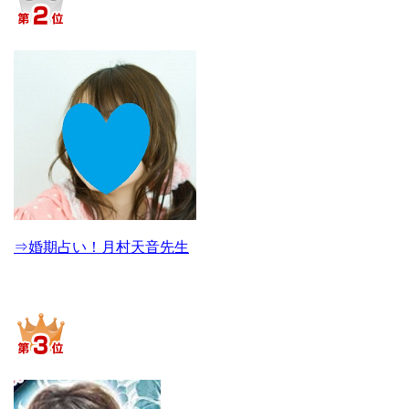
⇒婚期占い！月村天音先生