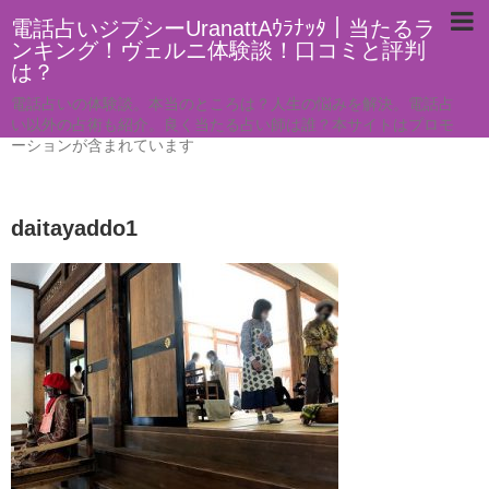
電話占いジプシーUranattAｳﾗﾅｯﾀ｜当たるラ
ンキング！ヴェルニ体験談！口コミと評判
は？
電話占いの体験談。本当のところは？人生の悩みを解決。電話占
い以外の占術も紹介。良く当たる占い師は誰？本サイトはプロモ
ーションが含まれています
daitayaddo1