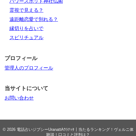
パワースポット神社仏閣
霊視で見える？
遠距離恋愛で別れる？
縁切りを占いで
スピリチュアル
プロフィール
管理人のプロフィール
当サイトについて
お問い合わせ
© 2026
電話占いジプシーUranattAｳﾗﾅｯﾀ｜当たるランキング！ヴェルニ体
験談！口コミと評判は？