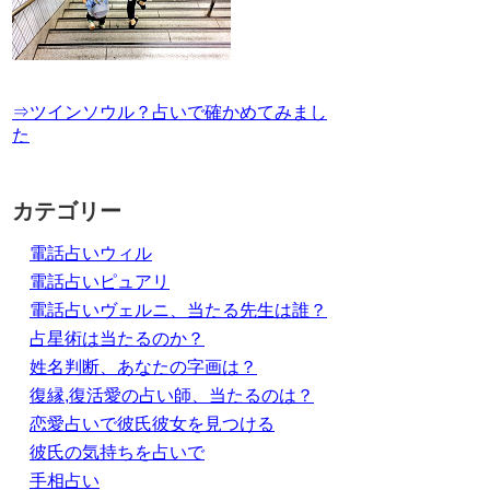
⇒ツインソウル？占いで確かめてみまし
た
カテゴリー
電話占いウィル
電話占いピュアリ
電話占いヴェルニ、当たる先生は誰？
占星術は当たるのか？
姓名判断、あなたの字画は？
復縁,復活愛の占い師、当たるのは？
恋愛占いで彼氏彼女を見つける
彼氏の気持ちを占いで
手相占い