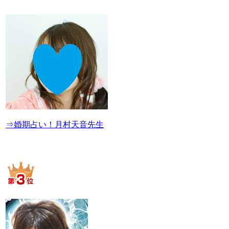
⇒婚期占い！月村天音先生