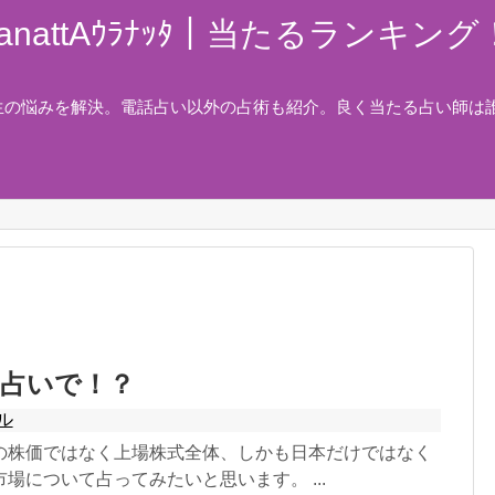
nattAｳﾗﾅｯﾀ｜当たるランキ
生の悩みを解決。電話占い以外の占術も紹介。良く当たる占い師は
を占いで！？
ル
の株価ではなく上場株式全体、しかも日本だけではなく
場について占ってみたいと思います。 ...