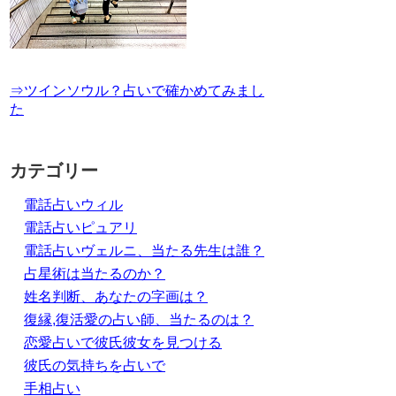
⇒ツインソウル？占いで確かめてみまし
た
カテゴリー
電話占いウィル
電話占いピュアリ
電話占いヴェルニ、当たる先生は誰？
占星術は当たるのか？
姓名判断、あなたの字画は？
復縁,復活愛の占い師、当たるのは？
恋愛占いで彼氏彼女を見つける
彼氏の気持ちを占いで
手相占い