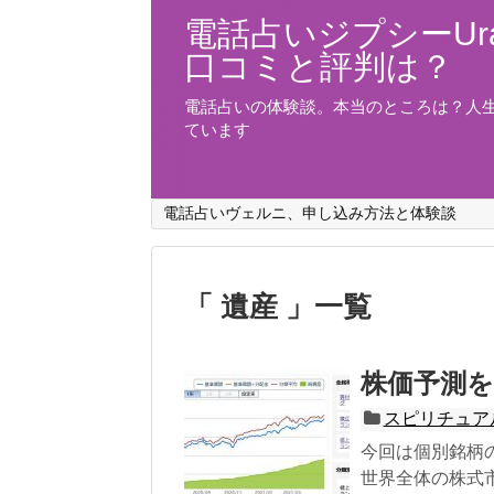
電話占いジプシーUra
口コミと評判は？
電話占いの体験談。本当のところは？人
ています
電話占いヴェルニ、申し込み方法と体験談
「 遺産 」一覧
株価予測
スピリチュア
今回は個別銘柄
世界全体の株式市