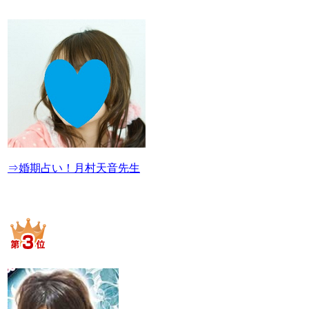
⇒婚期占い！月村天音先生