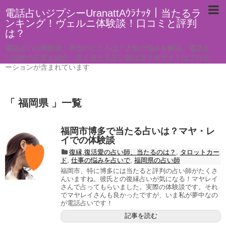
電話占いジプシーUranattAｳﾗﾅｯﾀ｜当たるラ
ンキング！ヴェルニ体験談！口コミと評判
は？
電話占いの体験談。本当のところは？人生の悩みを解決。電話占
い以外の占術も紹介。良く当たる占い師は誰？本サイトはプロモ
ーションが含まれています
「 福岡県 」一覧
福岡市博多で当たる占いは？マヤ・レ
イでの体験談
復縁,復活愛の占い師、当たるのは？
,
タロットカー
ド
,
仕事の悩みを占いで
,
福岡県の占い師
福岡市、特に博多には当たると評判の占い師がたくさ
んいますね。彼氏との復縁占いが気になる！マヤレイ
さんで占ってもらいました。実際の体験談です。それ
でマヤレイさんも良かったですが、いま私が夢中なの
が電話占いです！
記事を読む