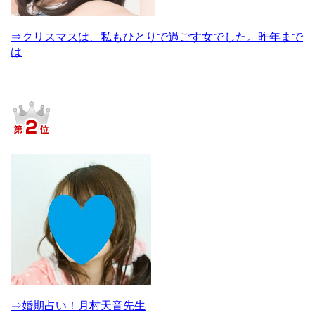
⇒クリスマスは、私もひとりで過ごす女でした。昨年まで
は
⇒婚期占い！月村天音先生