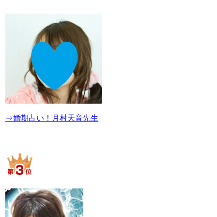
⇒婚期占い！月村天音先生