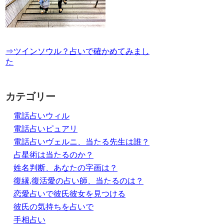
⇒ツインソウル？占いで確かめてみまし
た
カテゴリー
電話占いウィル
電話占いピュアリ
電話占いヴェルニ、当たる先生は誰？
占星術は当たるのか？
姓名判断、あなたの字画は？
復縁,復活愛の占い師、当たるのは？
恋愛占いで彼氏彼女を見つける
彼氏の気持ちを占いで
手相占い