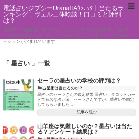
電話占いジプシーUranattAｳﾗﾅｯﾀ｜当たるラ
ンキング！ヴェルニ体験談！口コミと評判
は？
電話占いの体験談。本当のところは？人生の悩みを解決。電話占
い以外の占術も紹介。良く当たる占い師は誰？本サイトはプロモ
ーションが含まれています
「 星占い 」一覧
セーラの星占いの学校の評判は？
占星術は当たるのか？
星占いのセーラさんの鑑定結果 星占い、タロットカー
ドで有名な占い師、セーラさんですが、華占いで鑑定
してもらいました...
記事を読む
山羊座は気難しいのか？星占いは当た
る？アンケート結果は？