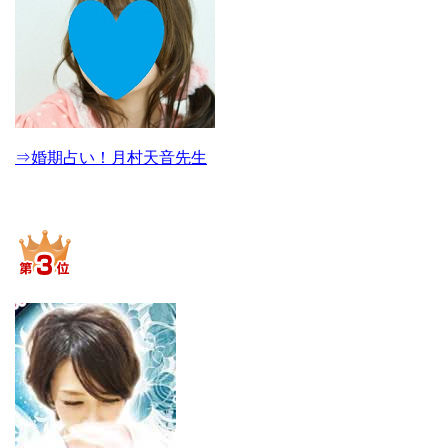
⇒婚期占い！月村天音先生