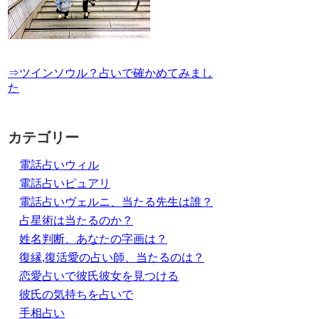
⇒ツインソウル？占いで確かめてみまし
た
カテゴリー
電話占いウィル
電話占いピュアリ
電話占いヴェルニ、当たる先生は誰？
占星術は当たるのか？
姓名判断、あなたの字画は？
復縁,復活愛の占い師、当たるのは？
恋愛占いで彼氏彼女を見つける
彼氏の気持ちを占いで
手相占い