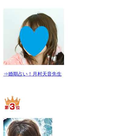
⇒婚期占い！月村天音先生