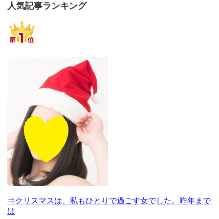
人気記事ランキング
⇒クリスマスは、私もひとりで過ごす女でした。昨年まで
は