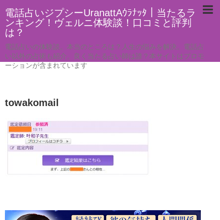
電話占いジプシーUranattAｳﾗﾅｯﾀ｜当たるラ
ンキング！ヴェルニ体験談！口コミと評判
は？
電話占いの体験談。本当のところは？人生の悩みを解決。電話占
い以外の占術も紹介。良く当たる占い師は誰？本サイトはプロモ
ーションが含まれています
towakomail