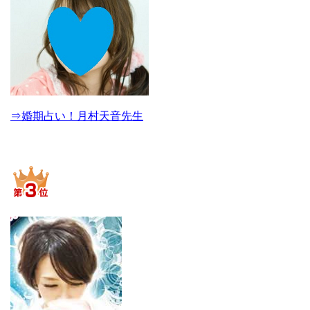
⇒婚期占い！月村天音先生