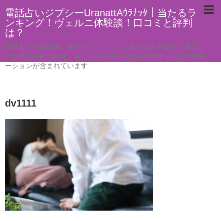
電話占いジプシーUranattAｳﾗﾅｯﾀ｜当たるラ
ンキング！ヴェルニ体験談！口コミと評判
は？
電話占いの体験談。本当のところは？人生の悩みを解決。電話占
い以外の占術も紹介。良く当たる占い師は誰？本サイトはプロモ
ーションが含まれています
dv1111