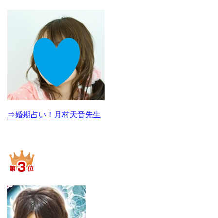
⇒婚期占い！月村天音先生