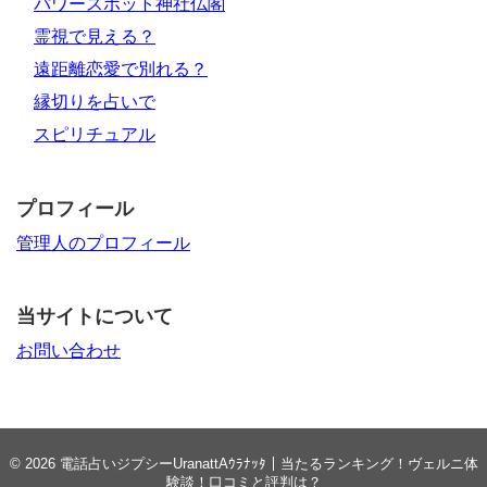
パワースポット神社仏閣
霊視で見える？
遠距離恋愛で別れる？
縁切りを占いで
スピリチュアル
プロフィール
管理人のプロフィール
当サイトについて
お問い合わせ
© 2026
電話占いジプシーUranattAｳﾗﾅｯﾀ｜当たるランキング！ヴェルニ体
験談！口コミと評判は？