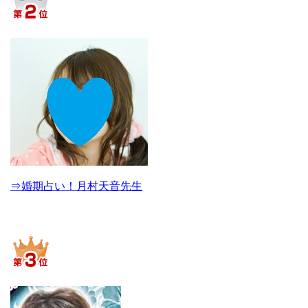
⇒婚期占い！月村天音先生