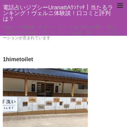
電話占いジプシーUranattAｳﾗﾅｯﾀ｜当たるラ
ンキング！ヴェルニ体験談！口コミと評判
は？
電話占いの体験談。本当のところは？人生の悩みを解決。電話占
い以外の占術も紹介。良く当たる占い師は誰？本サイトはプロモ
ーションが含まれています
1himetoilet