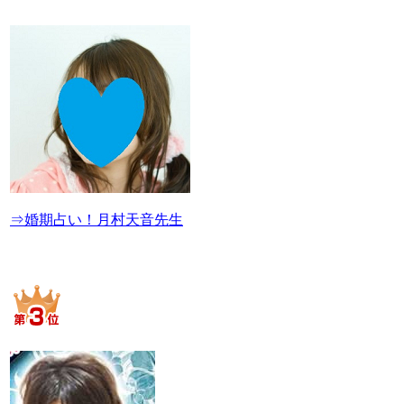
⇒婚期占い！月村天音先生