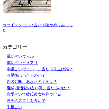
⇒ツインソウル？占いで確かめてみまし
た
カテゴリー
電話占いウィル
電話占いピュアリ
電話占いヴェルニ、当たる先生は誰？
占星術は当たるのか？
姓名判断、あなたの字画は？
復縁,復活愛の占い師、当たるのは？
恋愛占いで彼氏彼女を見つける
彼氏の気持ちを占いで
手相占い