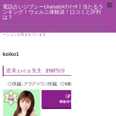
電話占いジプシーUranattAｳﾗﾅｯﾀ｜当たるラ
ンキング！ヴェルニ体験談！口コミと評判
は？
電話占いの体験談。本当のところは？人生の悩みを解決。電話占
い以外の占術も紹介。良く当たる占い師は誰？本サイトはプロモ
ーションが含まれています
koiko1