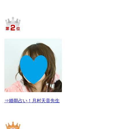
⇒婚期占い！月村天音先生